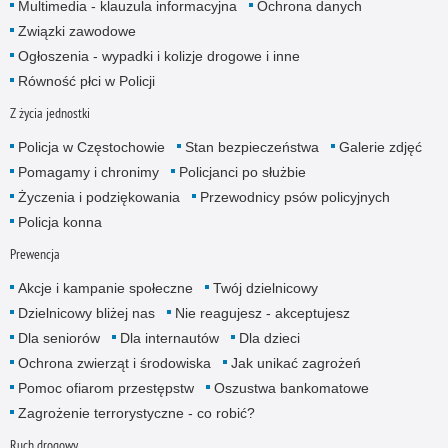
Multimedia - klauzula informacyjna
Ochrona danych
Związki zawodowe
Ogłoszenia - wypadki i kolizje drogowe i inne
Równość płci w Policji
Z życia jednostki
Policja w Częstochowie
Stan bezpieczeństwa
Galerie zdjęć
Pomagamy i chronimy
Policjanci po służbie
Życzenia i podziękowania
Przewodnicy psów policyjnych
Policja konna
Prewencja
Akcje i kampanie społeczne
Twój dzielnicowy
Dzielnicowy bliżej nas
Nie reagujesz - akceptujesz
Dla seniorów
Dla internautów
Dla dzieci
Ochrona zwierząt i środowiska
Jak unikać zagrożeń
Pomoc ofiarom przestępstw
Oszustwa bankomatowe
Zagrożenie terrorystyczne - co robić?
Ruch drogowy