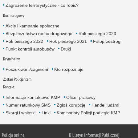
Zagrożenie terrorystyczne - co robić?
Ruch drogowy
Akcje i kampanie społeczne
Bezpieczeństwo ruchu drogowego
Rok pieszego 2023
Rok pieszego 2022
Rok pieszego 2021
Fotoprzestrogi
Punkt kontroli autobusów
Druki
Kryminalny
Poszukiwani/zaginieni
Kto rozpoznaje
Zostań Policjantem
Kontakt
Informacje kontaktowe KMP
Oficer prasowy
Numer ratunkowy SMS
Zgłoś korupcję
Handel ludźmi
Skargi i wnioski
Linki
Komisariaty Policji podległe KMP
Policja online
Biuletyn Informacji Publicznej