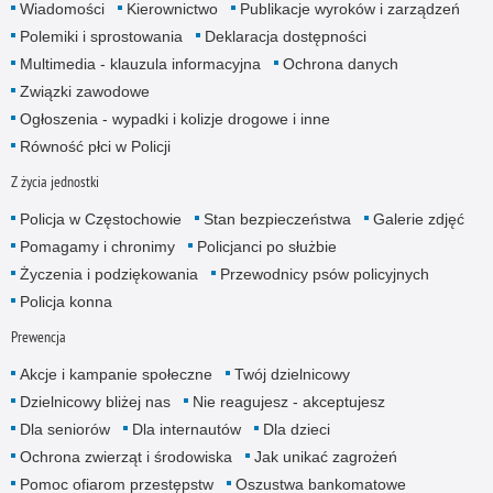
Wiadomości
Kierownictwo
Publikacje wyroków i zarządzeń
Polemiki i sprostowania
Deklaracja dostępności
Multimedia - klauzula informacyjna
Ochrona danych
Związki zawodowe
Ogłoszenia - wypadki i kolizje drogowe i inne
Równość płci w Policji
Z życia jednostki
Policja w Częstochowie
Stan bezpieczeństwa
Galerie zdjęć
Pomagamy i chronimy
Policjanci po służbie
Życzenia i podziękowania
Przewodnicy psów policyjnych
Policja konna
Prewencja
Akcje i kampanie społeczne
Twój dzielnicowy
Dzielnicowy bliżej nas
Nie reagujesz - akceptujesz
Dla seniorów
Dla internautów
Dla dzieci
Ochrona zwierząt i środowiska
Jak unikać zagrożeń
Pomoc ofiarom przestępstw
Oszustwa bankomatowe