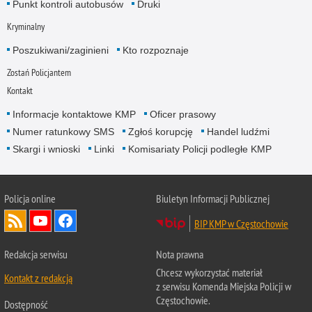
Punkt kontroli autobusów
Druki
Kryminalny
Poszukiwani/zaginieni
Kto rozpoznaje
Zostań Policjantem
Kontakt
Informacje kontaktowe KMP
Oficer prasowy
Numer ratunkowy SMS
Zgłoś korupcję
Handel ludźmi
Skargi i wnioski
Linki
Komisariaty Policji podległe KMP
Policja online
Biuletyn Informacji Publicznej
BIP KMP w Częstochowie
Redakcja serwisu
Nota prawna
Chcesz wykorzystać materiał
Kontakt z redakcją
z serwisu Komenda Miejska Policji w
Częstochowie.
Dostępność