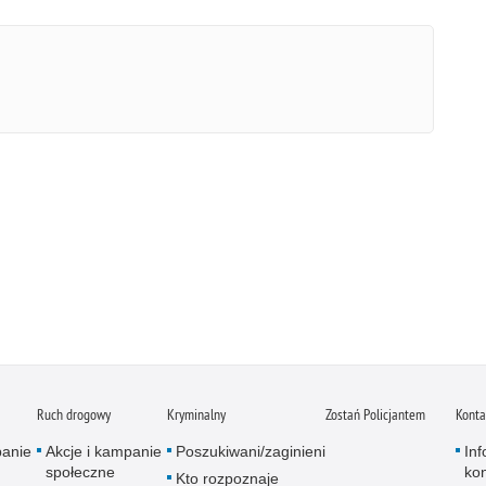
Ruch drogowy
Kryminalny
Zostań Policjantem
Konta
panie
Akcje i kampanie
Poszukiwani/zaginieni
In
społeczne
ko
Kto rozpoznaje