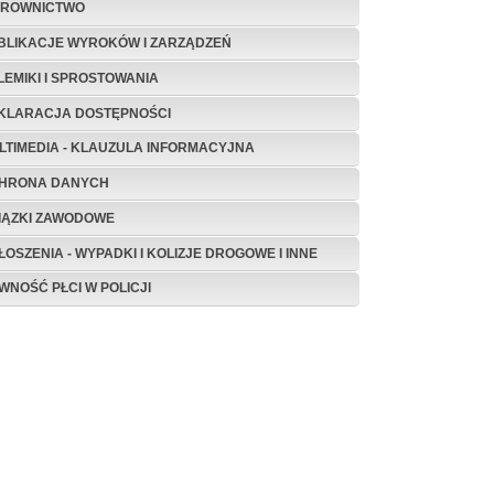
EROWNICTWO
BLIKACJE WYROKÓW I ZARZĄDZEŃ
LEMIKI I SPROSTOWANIA
KLARACJA DOSTĘPNOŚCI
LTIMEDIA - KLAUZULA INFORMACYJNA
HRONA DANYCH
IĄZKI ZAWODOWE
ŁOSZENIA - WYPADKI I KOLIZJE DROGOWE I INNE
WNOŚĆ PŁCI W POLICJI