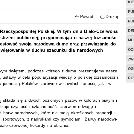
KI
PU
Powrót
Drukuj
PO
DE
Rzeczypospolitej Polskiej. W tym dniu Biało-Czerwona
strzeni publicznej, przypominając o naszej tożsamości
MU
ifestować swoją narodową dumę oraz przywiązanie do
OC
o świętowania w duchu szacunku dla narodowych
ZW
OG
tkowym świętem, podczas którego z dumą prezentujemy nasze
stawy w celu popularyzacji wiedzy o polskiej tożsamości i
RÓ
 jednoczą Polaków, zarówno w chwilach radości, jak i w
iej składa się z dwóch poziomych pasów w kolorach białym i
izuje czystość i szlachetność, czerwień odwagę i
 barw narodowych, które nie mają określonych proporcji i
ń sportowych, z nadrukami czy symbolami. Barwy narodowe
ało-czerwonej kokardy na ubraniu.