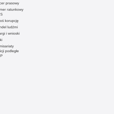
icer prasowy
mer ratunkowy
S
oś korupcję
ndel ludźmi
rgi i wnioski
ki
misariaty
icji podległe
P