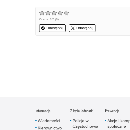
Ocena: 0/5 (0)
Udostępnij
Udostępnij
Informacje
Z życia jednostki
Prewencja
Wiadomości
Policja w
Akcje i kam
Częstochowie
społeczne
Kierownictwo