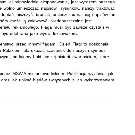
tym jej odpowiednie eksponowanie, jest wyrazem naszego
nie wolno umieszczać napisów i rysunków. należy traktować
j deptać, niszczyć, brudzić, umieszczać na niej napisów, ani
tóry może ją znieważyć. Niedopuszczalne jest
ateriału reklamowego. Flaga musi być zawsze czysta i w
 być odebrana jako wyraz lekceważenia.
eństwo przed innymi flagami. Dzień Flagi to doskonała
ia Polakiem, ale okazać szacunek do naszych symboli
m, oddajemy hołd naszej historii i wartościom, które
rzez MSWiA miniprzewodnikiem. Publikacja wyjaśnia, jak
oraz jak unikać błędów związanych z ich wykorzystaniem.