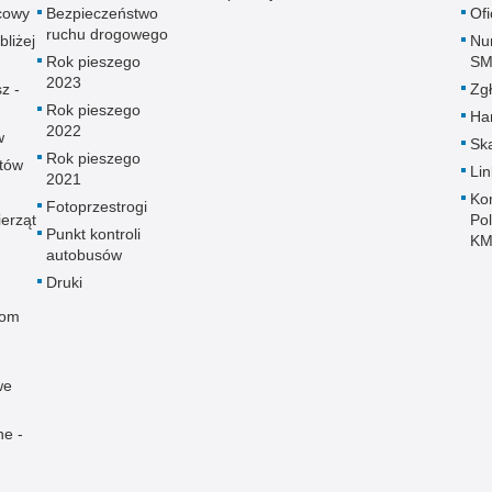
icowy
Bezpieczeństwo
Of
ruchu drogowego
bliżej
Nu
Rok pieszego
SM
2023
z -
Zgł
Rok pieszego
Ha
2022
w
Ska
Rok pieszego
utów
Lin
2021
Ko
Fotoprzestrogi
erząt
Pol
Punkt kontroli
KM
autobusów
Druki
rom
we
ne -