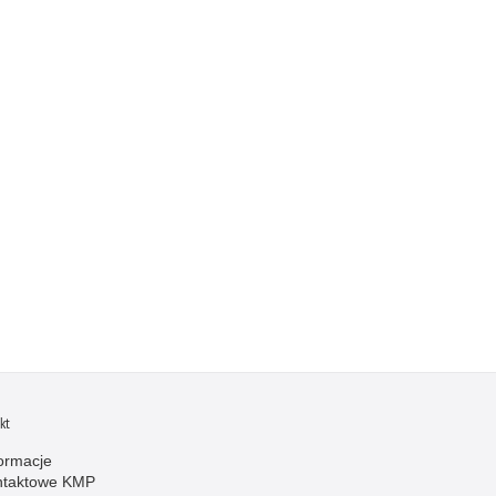
kt
formacje
ntaktowe KMP