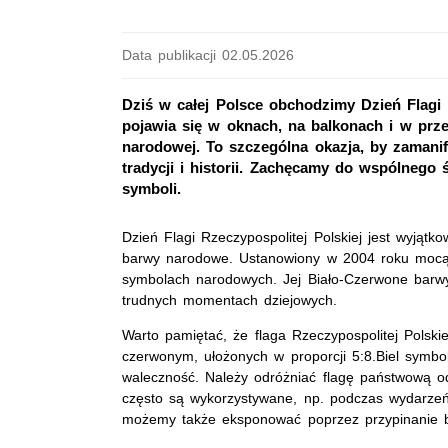
Data publikacji 02.05.2026
Dziś w całej Polsce obchodzimy Dzień Flagi 
pojawia się w oknach, na balkonach i w prze
narodowej. To szczególna okazja, by zaman
tradycji i historii. Zachęcamy do wspólneg
symboli.
Dzień Flagi Rzeczypospolitej Polskiej jest wyją
barwy narodowe. Ustanowiony w 2004 roku mocą u
symbolach narodowych. Jej Biało-Czerwone barwy
trudnych momentach dziejowych.
Warto pamiętać, że flaga Rzeczypospolitej Polsk
czerwonym, ułożonych w proporcji 5:8.Biel symbol
waleczność. Należy odróżniać flagę państwową od
często są wykorzystywane, np. podczas wydarze
możemy także eksponować poprzez przypinanie bi