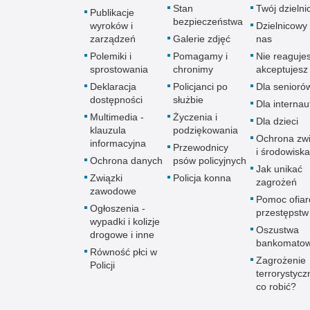
Stan
Twój dzieln
Publikacje
bezpieczeństwa
wyroków i
Dzielnicowy 
zarządzeń
Galerie zdjęć
nas
Polemiki i
Pomagamy i
Nie reagujes
sprostowania
chronimy
akceptujesz
Deklaracja
Policjanci po
Dla senioró
dostępności
służbie
Dla interna
Multimedia -
Życzenia i
Dla dzieci
klauzula
podziękowania
Ochrona zwi
informacyjna
Przewodnicy
i środowiska
Ochrona danych
psów policyjnych
Jak unikać
Związki
Policja konna
zagrożeń
zawodowe
Pomoc ofia
Ogłoszenia -
przestępstw
wypadki i kolizje
Oszustwa
drogowe i inne
bankomato
Równość płci w
Zagrożenie
Policji
terrorystycz
co robić?