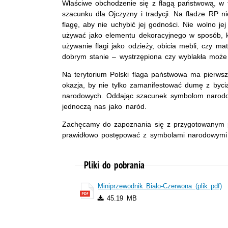
Właściwe obchodzenie się z flagą państwową, w 
szacunku dla Ojczyzny i tradycji. Na fladze RP 
flagę, aby nie uchybić jej godności. Nie wolno je
używać jako elementu dekoracyjnego w sposób, k
używanie flagi jako odzieży, obicia mebli, czy m
dobrym stanie – wystrzępiona czy wyblakła może
Na terytorium Polski flaga państwowa ma pierwsz
okazja, by nie tylko zamanifestować dumę z byc
narodowych. Oddając szacunek symbolom narodowy
jednoczą nas jako naród.
Zachęcamy do zapoznania się z przygotowanym p
prawidłowo postępować z symbolami narodowymi 
Pliki do pobrania
Miniprzewodnik Biało-Czerwona (plik pdf)
45.19 MB