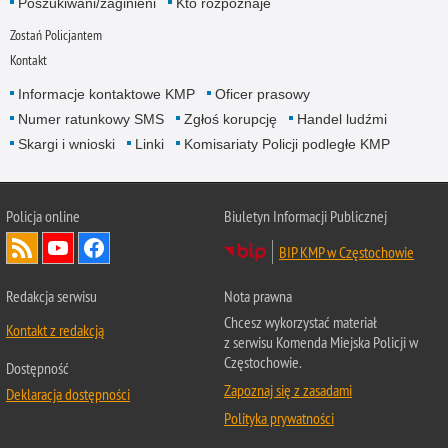
Poszukiwani/zaginieni
Kto rozpoznaje
Zostań Policjantem
Kontakt
Informacje kontaktowe KMP
Oficer prasowy
Numer ratunkowy SMS
Zgłoś korupcję
Handel ludźmi
Skargi i wnioski
Linki
Komisariaty Policji podległe KMP
Policja online
Biuletyn Informacji Publicznej
BIP KMP w Częstochowie
Redakcja serwisu
Nota prawna
Chcesz wykorzystać materiał
Kontakt z redakcją
z serwisu Komenda Miejska Policji w
Częstochowie.
Dostępność
Zapoznaj się z zasadami
Deklaracja dostępności
Polityka prywatności