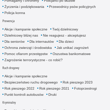
Pomagamy i chronimy
Policjanci po służbie
Życzenia i podziękowania
Przewodnicy psów policyjnych
Policja konna
Prewencja
Akcje i kampanie społeczne
Twój dzielnicowy
Dzielnicowy bliżej nas
Nie reagujesz - akceptujesz
Dla seniorów
Dla internautów
Dla dzieci
Ochrona zwierząt i środowiska
Jak unikać zagrożeń
Pomoc ofiarom przestępstw
Oszustwa bankomatowe
Zagrożenie terrorystyczne - co robić?
Ruch drogowy
Akcje i kampanie społeczne
Bezpieczeństwo ruchu drogowego
Rok pieszego 2023
Rok pieszego 2022
Rok pieszego 2021
Fotoprzestrogi
Punkt kontroli autobusów
Druki
Kryminalny