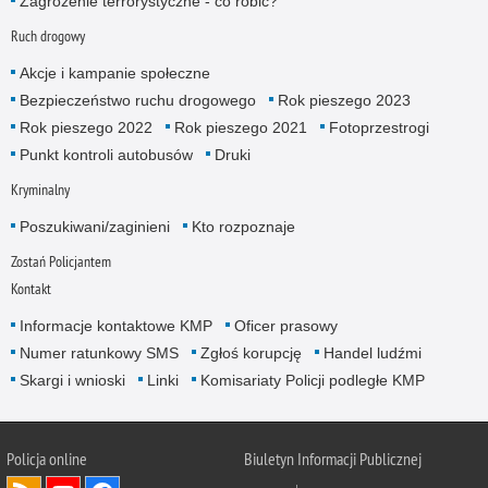
Zagrożenie terrorystyczne - co robić?
Ruch drogowy
Akcje i kampanie społeczne
Bezpieczeństwo ruchu drogowego
Rok pieszego 2023
Rok pieszego 2022
Rok pieszego 2021
Fotoprzestrogi
Punkt kontroli autobusów
Druki
Kryminalny
Poszukiwani/zaginieni
Kto rozpoznaje
Zostań Policjantem
Kontakt
Informacje kontaktowe KMP
Oficer prasowy
Numer ratunkowy SMS
Zgłoś korupcję
Handel ludźmi
Skargi i wnioski
Linki
Komisariaty Policji podległe KMP
Policja online
Biuletyn Informacji Publicznej