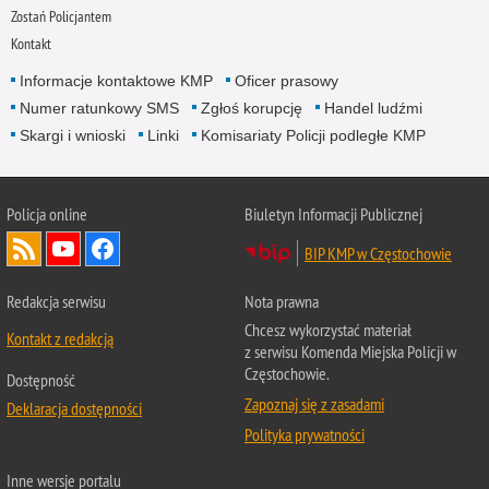
Zostań Policjantem
Kontakt
Informacje kontaktowe KMP
Oficer prasowy
Numer ratunkowy SMS
Zgłoś korupcję
Handel ludźmi
Skargi i wnioski
Linki
Komisariaty Policji podległe KMP
Policja online
Biuletyn Informacji Publicznej
BIP KMP w Częstochowie
Redakcja serwisu
Nota prawna
Chcesz wykorzystać materiał
Kontakt z redakcją
z serwisu Komenda Miejska Policji w
Częstochowie.
Dostępność
Zapoznaj się z zasadami
Deklaracja dostępności
Polityka prywatności
Inne wersje portalu