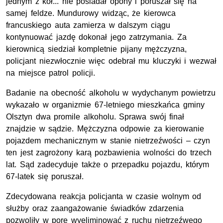
jednym z kół... nie posiadał opony i poruszał się na
samej feldze. Mundurowy widząc, że kierowca
francuskiego auta zamierza w dalszym ciągu
kontynuować jazdę dokonał jego zatrzymania. Za
kierownicą siedział kompletnie pijany mężczyzna,
policjant niezwłocznie więc odebrał mu kluczyki i wezwał
na miejsce patrol policji.
Badanie na obecność alkoholu w wydychanym powietrzu
wykazało w organizmie 67-letniego mieszkańca gminy
Olsztyn dwa promile alkoholu. Sprawa swój finał
znajdzie w sądzie. Mężczyzna odpowie za kierowanie
pojazdem mechanicznym w stanie nietrzeźwości – czyn
ten jest zagrożony karą pozbawienia wolności do trzech
lat. Sąd zadecyduje także o przepadku pojazdu, którym
67-latek się poruszał.
Zdecydowana reakcja policjanta w czasie wolnym od
służby oraz zaangażowanie świadków zdarzenia
pozwoliły w porę wyeliminować z ruchu nietrzeźwego