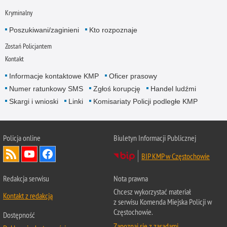
Kryminalny
Poszukiwani/zaginieni
Kto rozpoznaje
Zostań Policjantem
Kontakt
Informacje kontaktowe KMP
Oficer prasowy
Numer ratunkowy SMS
Zgłoś korupcję
Handel ludźmi
Skargi i wnioski
Linki
Komisariaty Policji podległe KMP
Policja online
Biuletyn Informacji Publicznej
BIP KMP w Częstochowie
Redakcja serwisu
Nota prawna
Chcesz wykorzystać materiał
Kontakt z redakcją
z serwisu Komenda Miejska Policji w
Częstochowie.
Dostępność
Zapoznaj się z zasadami